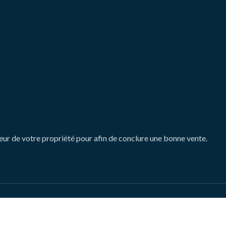
leur de votre propriété pour afin de conclure une bonne vente.
marché immobilier : comment il affecte les acheteurs et les vendeu