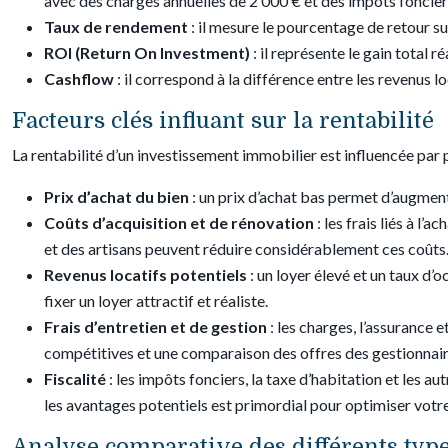
avec des charges annuelles de 2 000 € et des impôts fonciers
Taux de rendement
: il mesure le pourcentage de retour su
ROI (Return On Investment)
: il représente le gain total 
Cashflow
: il correspond à la différence entre les revenus lo
Facteurs clés influant sur la rentabilité
La rentabilité d’un investissement immobilier est influencée par p
Prix d’achat du bien
: un prix d’achat bas permet d’augment
Coûts d’acquisition et de rénovation
: les frais liés à l
et des artisans peuvent réduire considérablement ces coûts
Revenus locatifs potentiels
: un loyer élevé et un taux d
fixer un loyer attractif et réaliste.
Frais d’entretien et de gestion
: les charges, l’assurance 
compétitives et une comparaison des offres des gestionnair
Fiscalité
: les impôts fonciers, la taxe d’habitation et les a
les avantages potentiels est primordial pour optimiser votr
Analyse comparative des différents typ