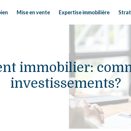
bien
Mise en vente
Expertise immobilière
Strat
ment immobilier: com
investissements?