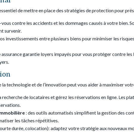
ital
 essentiel de mettre en place des stratégies de protection pour prés
-vous contre les accidents et les dommages causés à votre bien. S
t survenir.
vos investissements entre plusieurs biens pour minimiser les risques
e assurance garantie loyers impayés pour vous protéger contre les 
yers.
tion
e la technologie et de l’innovation peut vous aider à maximiser vo
 la recherche de locataires et gérez les réservations en ligne. Le
servations.
 immobilière
: des outils automatisés simplifient la gestion des cont
tiser les tâches répétitives.
 courte durée, colocation): adaptez votre stratégie aux nouveaux m