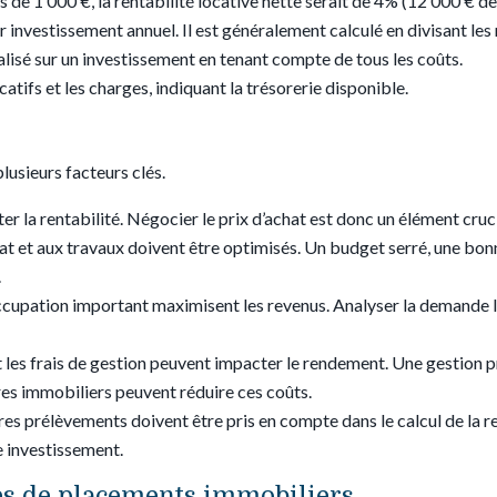
 de 1 000 €, la rentabilité locative nette serait de 4% (12 000 € d
r investissement annuel. Il est généralement calculé en divisant les 
réalisé sur un investissement en tenant compte de tous les coûts.
catifs et les charges, indiquant la trésorerie disponible.
lusieurs facteurs clés.
er la rentabilité. Négocier le prix d’achat est donc un élément cr
’achat et aux travaux doivent être optimisés. Un budget serré, une b
.
’occupation important maximisent les revenus. Analyser la demande l
et les frais de gestion peuvent impacter le rendement. Une gestion pr
es immobiliers peuvent réduire ces coûts.
utres prélèvements doivent être pris en compte dans le calcul de la re
e investissement.
es de placements immobiliers