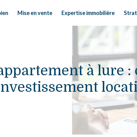
bien
Mise en vente
Expertise immobilière
Strat
appartement à lure :
investissement locati