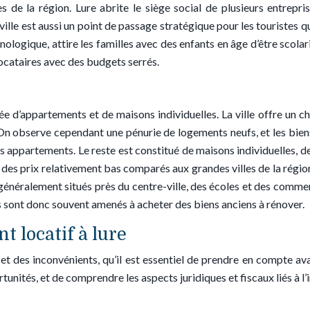
 de la région. Lure abrite le siège social de plusieurs entrepri
 ville est aussi un point de passage stratégique pour les touristes q
nologique, attire les familles avec des enfants en âge d’être scolar
 locataires avec des budgets serrés.
ée d’appartements et de maisons individuelles. La ville offre un c
 On observe cependant une pénurie de logements neufs, et les biens
 appartements. Le reste est constitué de maisons individuelles, d
s prix relativement bas comparés aux grandes villes de la région. L
énéralement situés près du centre-ville, des écoles et des commerc
sont donc souvent amenés à acheter des biens anciens à rénover.
t locatif à lure
 et des inconvénients, qu’il est essentiel de prendre en compte ava
ortunités, et de comprendre les aspects juridiques et fiscaux liés à l