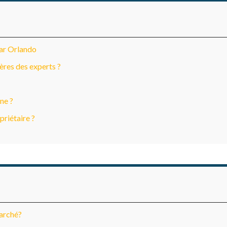
par Orlando
ères des experts ?
ne ?
priétaire ?
marché?